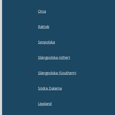
Orsa
Rättvik
Senpolska
Slängpolska (other)
Slängpolska (Southern)
Södra Dalarna
Uppland