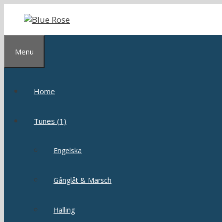
Skip
to
content
Menu
Home
Tunes (1)
Engelska
Gånglåt & Marsch
Halling