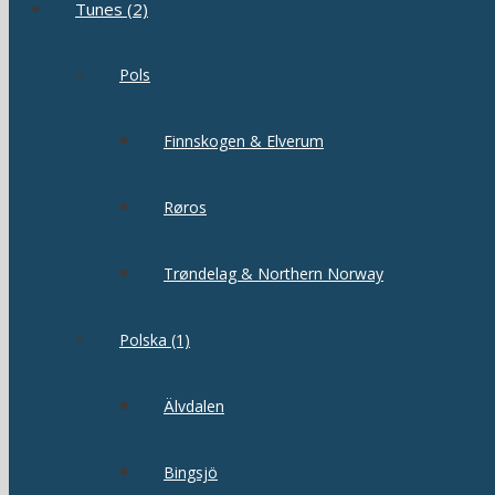
Tunes (2)
Pols
Finnskogen & Elverum
Røros
Trøndelag & Northern Norway
Polska (1)
Älvdalen
Bingsjö