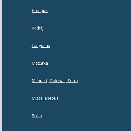
Humppa
Kadrilj
Långdans
Mazurka
Menuett, Polonäs, Serra
Miscellaneous
Polka