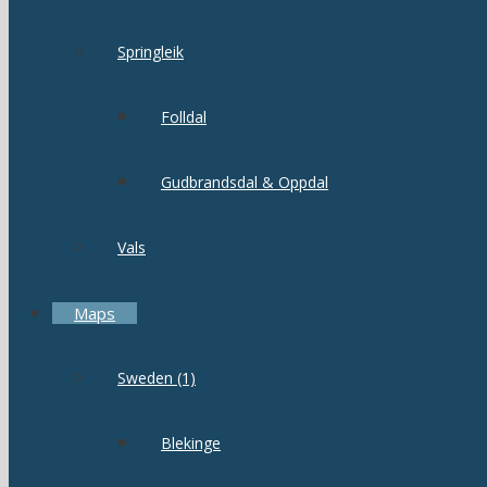
Springleik
Folldal
Gudbrandsdal & Oppdal
Vals
Maps
Sweden (1)
Blekinge