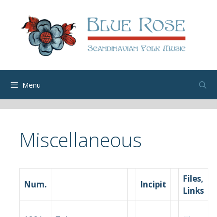
Skip
to
content
Menu
Miscellaneous
Files,
Num.
Incipit
Links