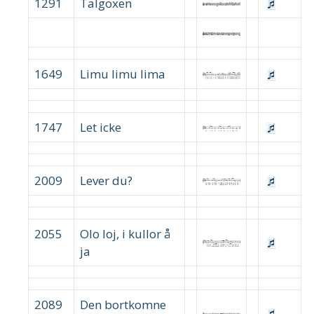
1291
Talgoxen
1649
Limu limu lima
1747
Let icke
2009
Lever du?
2055
Olo loj, i kullor å
ja
2089
Den bortkomne