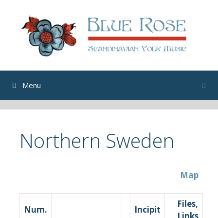
Skip
to
content
Menu
Northern Sweden
Map
Files,
Num.
Incipit
Links