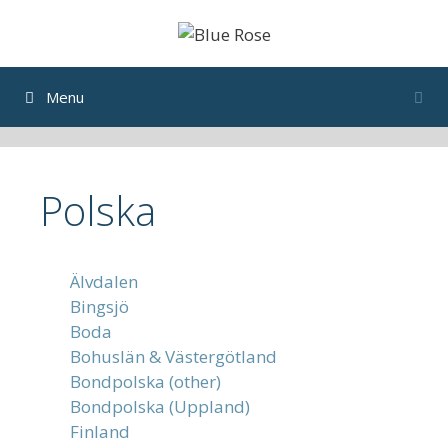
Skip
to
content
Menu
Polska
Älvdalen
Bingsjö
Boda
Bohuslän & Västergötland
Bondpolska (other)
Bondpolska (Uppland)
Finland