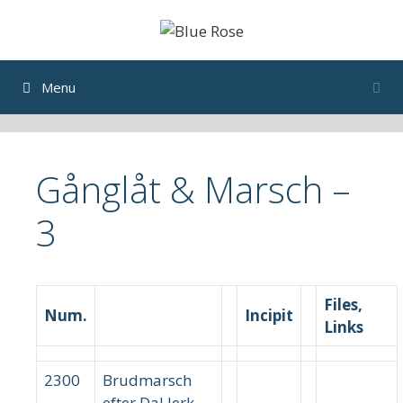
Skip
to
content
Menu
Gånglåt & Marsch –
3
Files,
Num.
Incipit
Links
2300
Brudmarsch
efter Dal Jerk