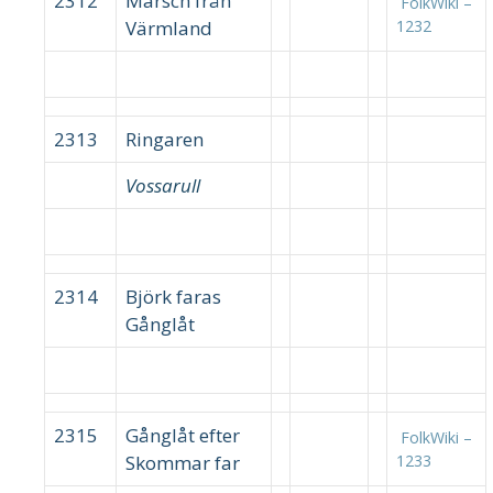
2312
Marsch från
FolkWiki –
Värmland
1232
2313
Ringaren
Vossarull
2314
Björk faras
Gånglåt
2315
Gånglåt efter
FolkWiki –
Skommar far
1233