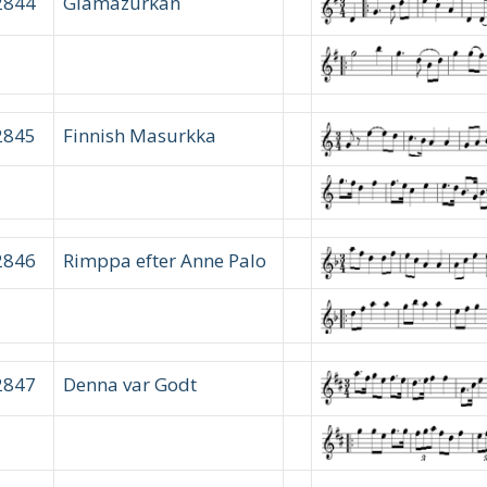
2844
Glamazurkan
2845
Finnish Masurkka
2846
Rimppa efter Anne Palo
2847
Denna var Godt