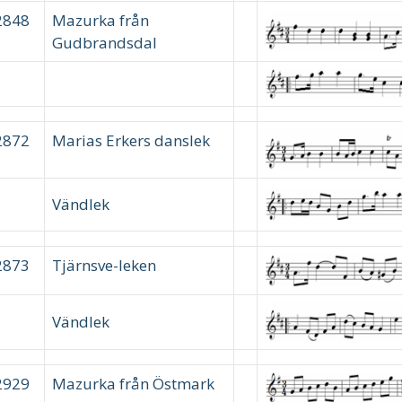
2848
Mazurka från
Gudbrandsdal
2872
Marias Erkers danslek
Vändlek
2873
Tjärnsve-leken
Vändlek
2929
Mazurka från Östmark