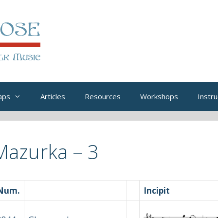
aps
Articles
Resources
Workshops
Instru
Mazurka – 3
Num.
Incipit