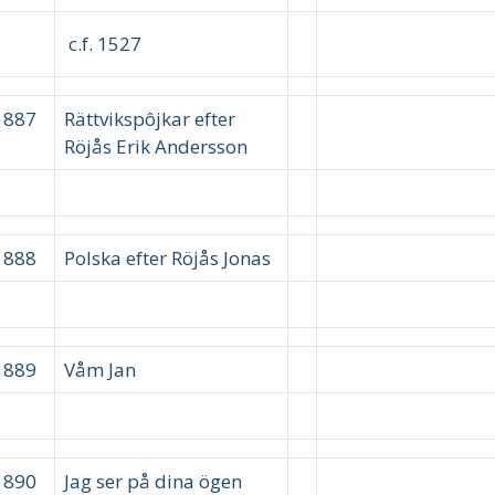
c.f. 1527
1887
Rättvikspôjkar efter
Röjås Erik Andersson
1888
Polska efter Röjås Jonas
1889
Våm Jan
1890
Jag ser på dina ögen