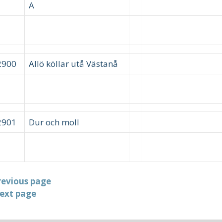
A
2900
Allö köllar utå Västanå
2901
Dur och moll
revious page
ext page