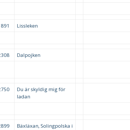
1891
Lissleken
2308
Dalpojken
2750
Du är skyldig mig för
ladan
2899
Bäxläxan, Solingpolska i