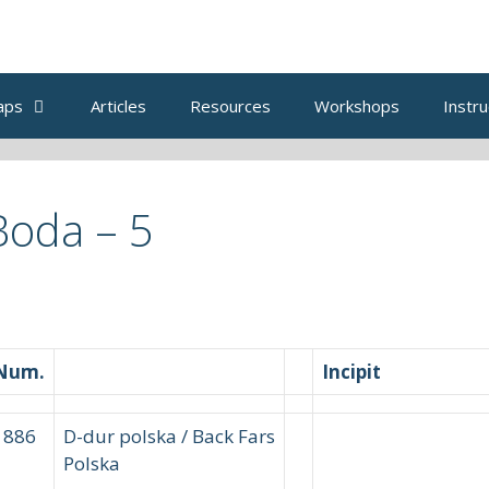
aps
Articles
Resources
Workshops
Instru
Boda – 5
Num.
Incipit
1886
D-dur polska / Back Fars
Polska