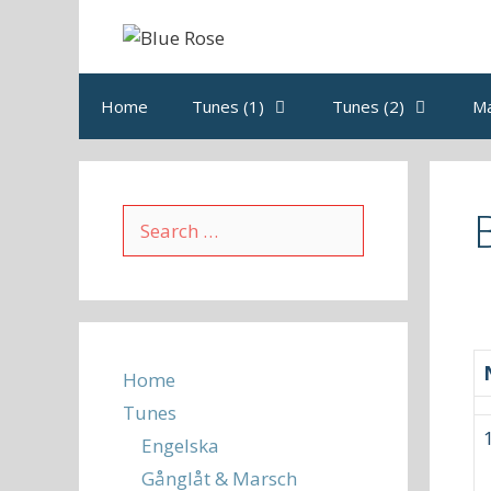
Skip
to
content
Home
Tunes (1)
Tunes (2)
M
Search
for:
Home
Tunes
Engelska
Gånglåt & Marsch