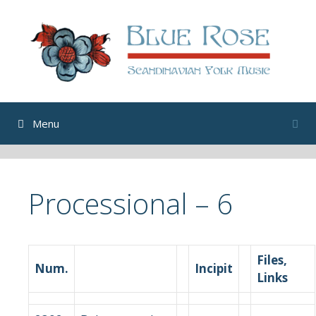
Skip
to
content
Menu
Processional – 6
Files,
Num.
Incipit
Links