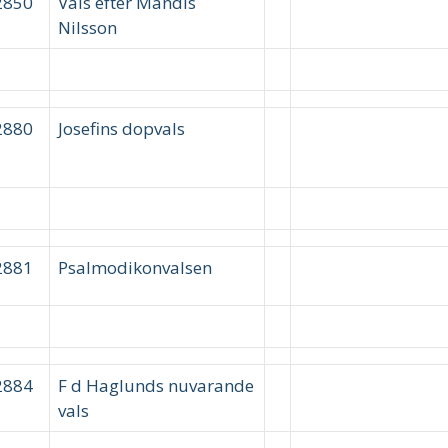
2850
Vals efter Mandis
Nilsson
2880
Josefins dopvals
2881
Psalmodikonvalsen
2884
F d Haglunds nuvarande
vals