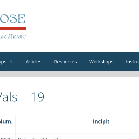
aps
Articles
Resources
Workshops
Instru
Vals – 19
Num.
Incipit