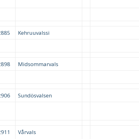
2885
Kehruuvalssi
2898
Midsommarvals
2906
Sundösvalsen
2911
Vårvals