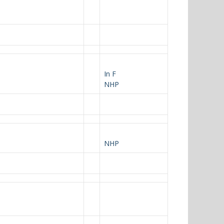
In F
NHP
NHP