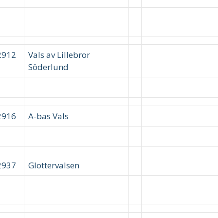
2912
Vals av Lillebror
Söderlund
2916
A-bas Vals
2937
Glottervalsen