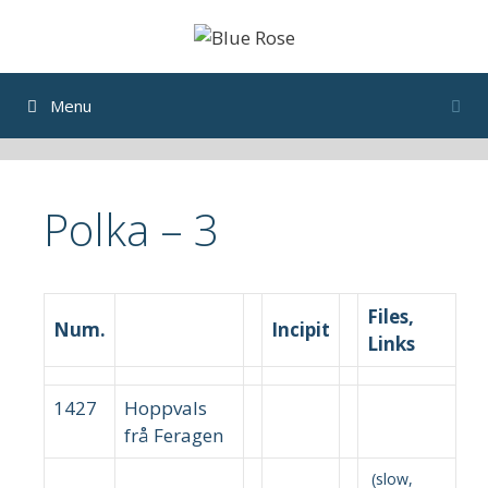
Skip
to
content
Menu
Polka – 3
Files,
Num.
Incipit
Links
1427
Hoppvals
frå Feragen
(slow,